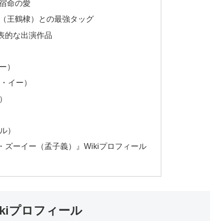
宿命の愛
（王鶴棣）との最強タッグ
表的な出演作品
ィー）
ョン・イー）
）
アル）
ズーイー（孟子義）』Wikiプロフィール
kiプロフィール