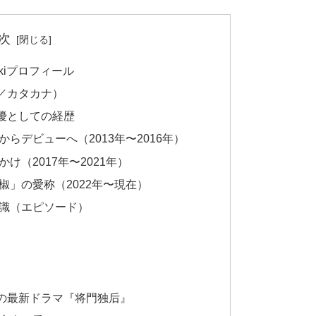
次
kiプロフィール
／カタカナ）
優としての経歴
らデビューへ（2013年〜2016年）
（2017年〜2021年）
」の愛称（2022年〜現在）
識（エピソード）
の最新ドラマ『将門独后』