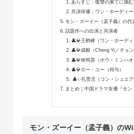
あらすじ：復讐の果てに掴む
共演俳優：ワン・ホーディー
モン・ズーイー（孟子義）の代
話題作への出演と共演者
👤💎王鹤棣（ワン・ホーデ
👤💎成毅（Cheng Yi／チ
👤💎侯明昊（ホウ・ミンハオ
👤💎ホー・ユー（何与）
👤✨孔雪児（コン・シュエ
まとめ｜中国ドラマ女優『モン・
モン・ズーイー（孟子義）のWi