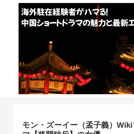
モン・ズーイー（孟子義）Wik