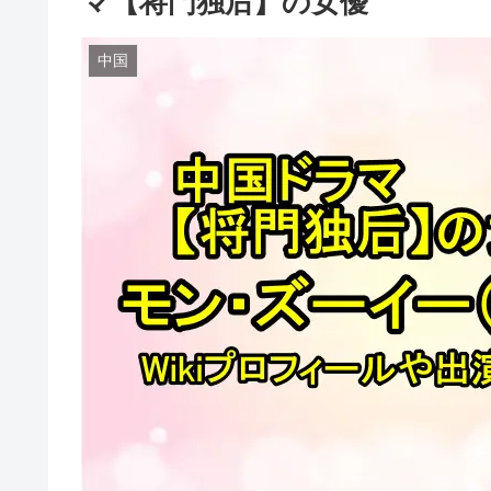
マ【将門独后】の女優
中国