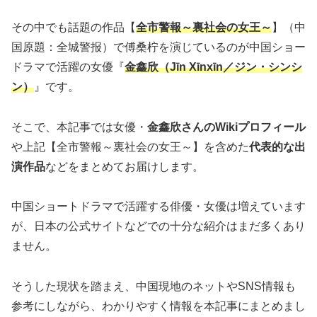
その中でも話題の作品【
全市警報～裏社会の女王～
】（中
国原題：全城警报）で傅桑柠を演じているのが中国ショー
ドラマで活躍の女優『
金鑫欣（Jīn Xīnxīn／ジン・シンシ
ン）
』です。
そこで、本記事では女優・
金鑫欣さんのWikiプロフィール
や上記【全市警報～裏社会の女王～】を含めた
代表的な出
演作品
などをまとめてお届けします。
中国ショートドラマで活躍する俳優・女優は増えています
が、日本の公式サイトなどでの十分な紹介はまだ多くあり
ません。
そうした現状を踏まえ、中国現地のネットやSNS情報も
参考にしながら、わかりやすく情報を本記事にまとめまし