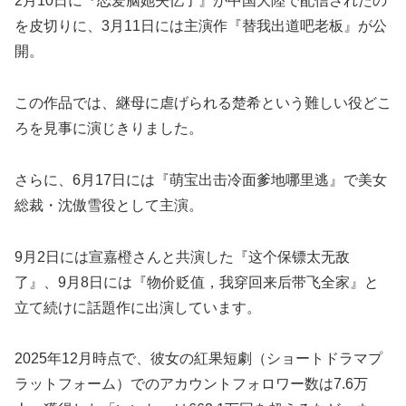
2月10日に『恋爱脑她失忆了』が中国大陸で配信されたの
を皮切りに、3月11日には主演作『替我出道吧老板』が公
開。
この作品では、継母に虐げられる楚希という難しい役どこ
ろを見事に演じきりました。
さらに、6月17日には『萌宝出击冷面爹地哪里逃』で美女
総裁・沈傲雪役として主演。
9月2日には宣嘉橙さんと共演した『这个保镖太无敌
了』、9月8日には『物价贬值，我穿回来后带飞全家』と
立て続けに話題作に出演しています。
2025年12月時点で、彼女の紅果短劇（ショートドラマプ
ラットフォーム）でのアカウントフォロワー数は7.6万