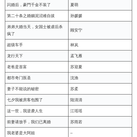
闪婚后，豪門千金不装了
夏萌
第二十条之婚姻泥沼难自拔
孙媛媛
弟弟大婚当天，女国士被虐后杀
顾安宁
疯了
超级车手
林岚
龙行天下
孟飞雁
老爸是首富
苏迎夏
都市奇门医圣
沈渔
妻子不能说的秘密
苏柔
七夕我被房客包围了
陆清清
这一世，我逆袭人生
江瑶瑶
前妻请放手，我们已离婚
苏雨若
我老婆是大阿姐
–