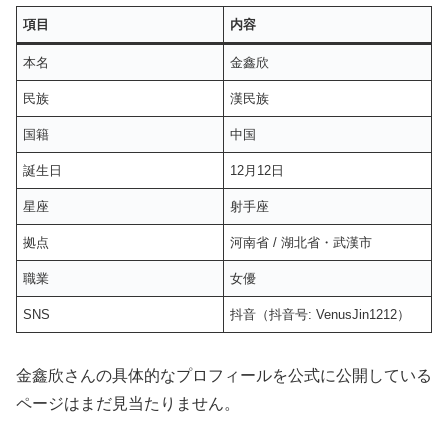
項目
内容
本名
金鑫欣
民族
漢民族
国籍
中国
誕生日
12月12日
星座
射手座
拠点
河南省 / 湖北省・武漢市
職業
女優
SNS
抖音（抖音号: VenusJin1212）
金鑫欣さんの具体的なプロフィールを公式に公開している
ページはまだ見当たりません。