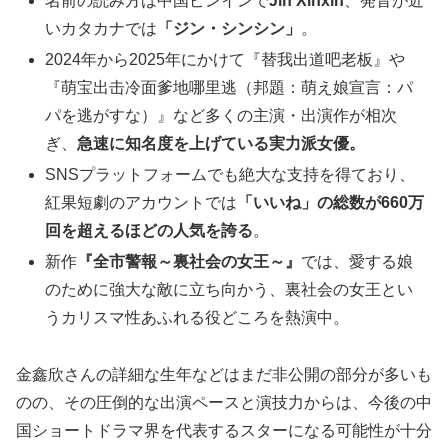
名前の読み方は中国ピンインで
Jīn Xīnxīn
、発音が近
いカタカナでは
「ジン・シンシン」
。
2024年から2025年にかけて『替我出道吧老板』や
『萌宝出击冷面爹地哪里逃（邦題：萌え娘宣言：パ
パを逃がすな）』など多くの主演・出演作が相次
ぎ、
急速に知名度を上げている実力派女優。
SNSプラットフォームでも絶大な支持を得ており、
紅果短劇のアカウントでは
「いいね」の総数が660万
回を超えるほどの人気を誇る
。
新作
『全市警報～裏社会の女王～』
では、愛する娘
のために強大な敵に立ち向かう、裏社会の女王とい
うカリスマ性あふれる役どころを熱演中。
金鑫欣さんの詳細な生年などはまだ非公開の部分が多いも
のの、その圧倒的な出演ペースと演技力からは、今後の中
国ショートドラマ界を代表するスターになる可能性が十分