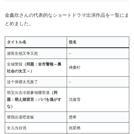
金鑫欣さんの代表的なショートドラマ出演作品を一覧にま
とめました。
タイトル名
役名
凌医生他又争又抢
–
全城警报
（邦題：全市警報～裏
傅桑柠
社会の女王～）
这个保镖太无敌了
–
萌宝出击冷面爹地哪里逃
（邦
題：萌え娘宣言：パパを逃がす
沈傲雪
な）
替我出道吧老板
楚希
女儿当自强
祝星燃