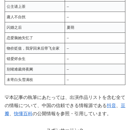
公主请上茶
–
庸人不自扰
–
闪婚之后
夏萌
恋爱脑她失忆了
–
物价贬值，我穿回来后带飞全家
–
错爱烬余生
–
别绪难裁倚夜阑
–
未寄白头雪满枝
–
💡本記事の執筆にあたっては、出演作品リストを含む全て
の情報について、中国の信頼できる情報源である
抖音
、
豆
瓣
、
快懂百科
の公開情報を参照・引用しています。