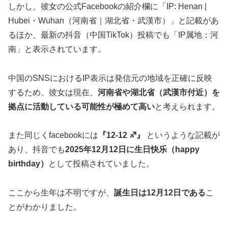
しかし、彼女の公式Facebookの紹介欄に「IP: Henan |
Hubei・Wuhan（河南省｜湖北省・武漢市）」と記載があ
るほか、最新の抖音（中国TikTok）投稿でも「IP属地：河
南」と表示されています。
中国のSNSにおけるIP表示は発信元の地域を正確に反映
するため、彼女は現在、
河南省や湖北省（武漢市付近）を
拠点に活動している可能性が極めて高い
と考えられます。
また同じくfacebookには
『12-12 ♐』
というような記載が
あり、抖音でも
2025年12月12日に生日快乐（happy
birthday）
として投稿されていました。
ここから生年は不明ですが、
誕生日は12月12日である
こ
とがわかりました。