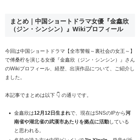
まとめ｜中国ショートドラマ女優『金鑫欣
（ジン・シンシン）』Wikiプロフィール
今回は中国ショートドラマ【全市警報～裏社会の女王～】
で傅桑柠を演じる女優『金鑫欣（ジン・シンシン）』さん
のWikiプロフィール、経歴、出演作品について、ご紹介し
ました。
本記事でまとめは以下 👇 の通りです。
金鑫欣は
12月12日生まれ
で、現在はSNSのIPから
河
南省や湖北省の武漢市あたりを拠点に活動
している
と思われる。