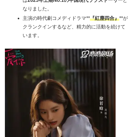
は
2025年上期No.1の中国現代ラブストーリー
と
なりました。
主演の時代劇コメディドラマ**
『紅塵四合』
**が
クランクインするなど、精力的に活動を続けて
います。