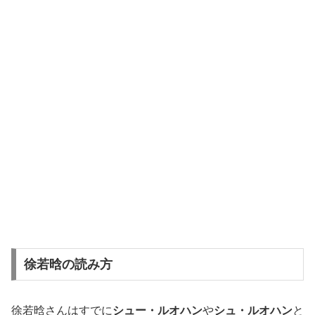
徐若晗の読み方
徐若晗さんはすでに
シュー・ルオハン
や
シュ・ルオハン
と