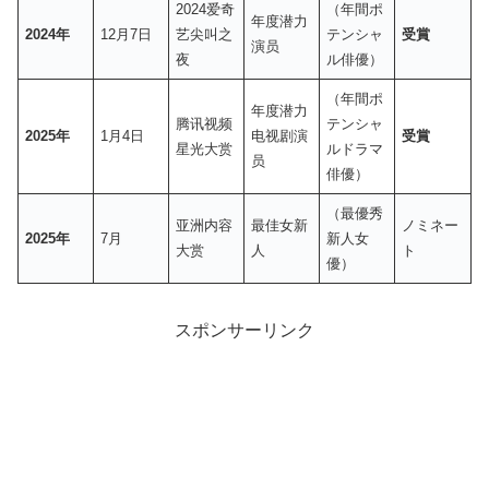
2024爱奇
（年間ポ
年度潜力
2024年
12月7日
艺尖叫之
テンシャ
受賞
演员
夜
ル俳優）
（年間ポ
年度潜力
腾讯视频
テンシャ
2025年
1月4日
电视剧演
受賞
星光大赏
ルドラマ
员
俳優）
（最優秀
亚洲内容
最佳女新
ノミネー
2025年
7月
新人女
大赏
人
ト
優）
スポンサーリンク