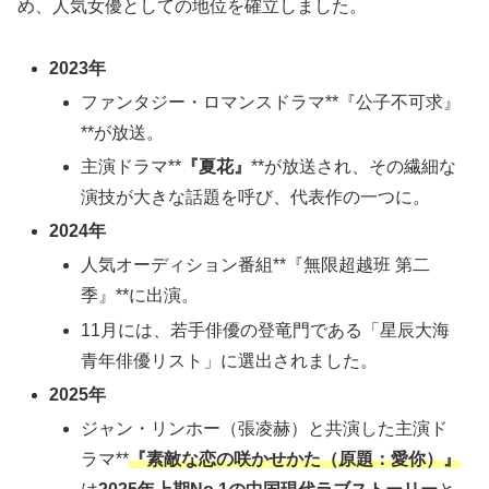
め、人気女優としての地位を確立しました。
2023年
ファンタジー・ロマンスドラマ**『公子不可求』
**が放送。
主演ドラマ**
『夏花』
**が放送され、その繊細な
演技が大きな話題を呼び、代表作の一つに。
2024年
人気オーディション番組**『無限超越班 第二
季』**に出演。
11月には、若手俳優の登竜門である「星辰大海
青年俳優リスト」に選出されました。
2025年
ジャン・リンホー（張凌赫）と共演した主演ド
ラマ**
『素敵な恋の咲かせかた（原題：愛你）』