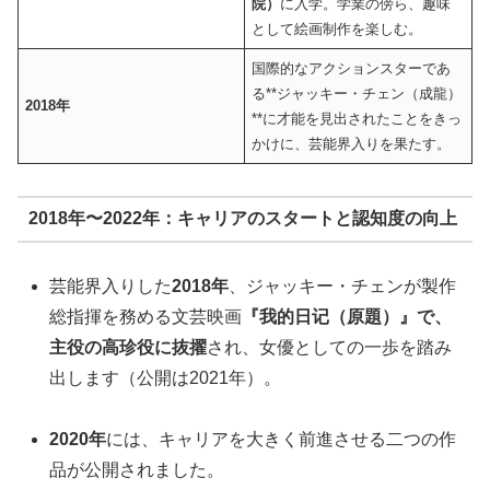
院）
に入学。学業の傍ら、趣味
として絵画制作を楽しむ。
国際的なアクションスターであ
る**ジャッキー・チェン（成龍）
2018年
**に才能を見出されたことをきっ
かけに、芸能界入りを果たす。
2018年〜2022年：キャリアのスタートと認知度の向上
芸能界入りした
2018年
、ジャッキー・チェンが製作
総指揮を務める文芸映画
『我的日记（原題）』で、
主役の高珍役に抜擢
され、女優としての一歩を踏み
出します（公開は2021年）。
2020年
には、キャリアを大きく前進させる二つの作
品が公開されました。