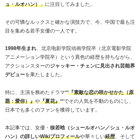
ュ・ルオハン）
」
に注目してみました。
その可憐なルックスと確かな演技力で、今、中国で最も注
目を集める若手女優の一人です。
1998年生まれ
、北京电影学院动画学院卒（北京電影学院
アニメーション学院卒）という異色の経歴を持ちながら、
アクションスターの
ジャッキー・チェンに見出され芸能界
デビュー
を果たしました。
特に、主演を務めたドラマ**
『素敵な恋の咲かせかた（原
題：愛你）』
や
『夏花』
**でその人気を不動のものにし、
日本でも多くのファンを獲得しています。
本記事では、女優・
徐若晗（シュールオハン／シュ・ルオ
ハン）の詳しい
Wikiプロフィール
や華々しい
経歴
、そして