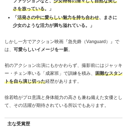
ファッションなど、
少女特有の清々しく自然な美し
さを放っている
。」
「
活発さの中に愛らしい魅力を持ち合わせ
、まさに
少女のような活力が満ち溢れている。」
しかし一方でアクション映画『急先鋒（Vanguard）』で
は、
可愛らしいイメージを一新
。
初のアクション出演にもかかわらず、撮影前にはジャッキ
ー・チェン率いる「成家班」で訓練を積み、
困難なスタン
トを自ら演じ切った
経歴があります。
徐若晗がプロ意識と身体能力の高さも兼ね備えた女優とし
て、その活躍が期待されている所以でもあります。
主な受賞歴