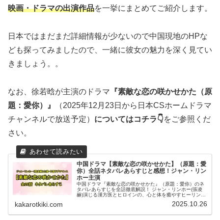
映画・ドラマの出演作品
を一挙にまとめてご紹介します。
日本ではまだまだ詳細情報が少ないので中国現地のHPな
ども探ってみましたので、一緒に彼女の魅力を深く見てい
きましょう。。
なお、徐若晗が主演のドラマ
『素敵な恋の咲かせかた（原
題：愛你）』
（2025年12月23日から日本CSホームドラマ
チャンネルで放送予定）
についてはコチラ👇
をご参照くだ
さい。
中国ドラマ【素敵な恋の咲かせかた】（原題：愛
你）全話ネタバレあらすじと感想！ジャン・リン
ホー主演
中国ドラマ『素敵な恋の咲かせかた』（原題：愛你）のネ
タバレあらすじを全話徹底解説！ ジャン・リンホー(張凌
赫)演じる漢方医とヒロインの、心と体を癒やすヒーリン
グ・ラブコメディ。全28話の結末まで、キャスト情報と共
2025.10.26
kakarotkiki.com
に詳しく紹介します。