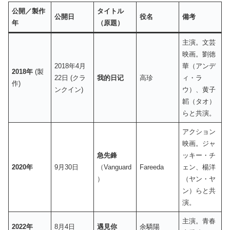
公開／製作
タイトル
公開日
役名
備考
年
（原題）
主演。文芸
映画。劉徳
2018年4月
華（アンデ
2018年
(製
22日 (クラ
我的日记
高珍
ィ・ラ
作)
ンクイン)
ウ）、黄子
韜（タオ）
らと共演。
アクション
映画。ジャ
急先鋒
ッキー・チ
2020年
9月30日
（Vanguard
Fareeda
ェン、楊洋
）
（ヤン・ヤ
ン）らと共
演。
主演。青春
2022年
8月4日
遇見你
余驕陽