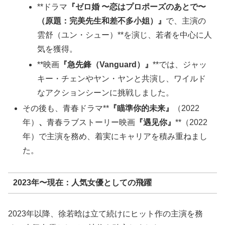
**ドラマ
『ゼロ婚 〜恋はプロポーズのあとで〜
（原題：完美先生和差不多小姐）』
で、主演の
雲舒（ユン・シュー）**を演じ、若者を中心に人
気を獲得。
**映画
『急先鋒（Vanguard）』
**では、ジャッ
キー・チェンやヤン・ヤンと共演し、ワイルド
なアクションシーンに挑戦しました。
その後も、青春ドラマ**
『瞄準你的未来』
（2022
年）
、
青春ラブストーリー映画
『遇见你』
**（2022
年）で主演を務め、着実にキャリアを積み重ねまし
た。
2023年〜現在：人気女優としての飛躍
2023年以降、徐若晗は立て続けにヒット作の主演を務