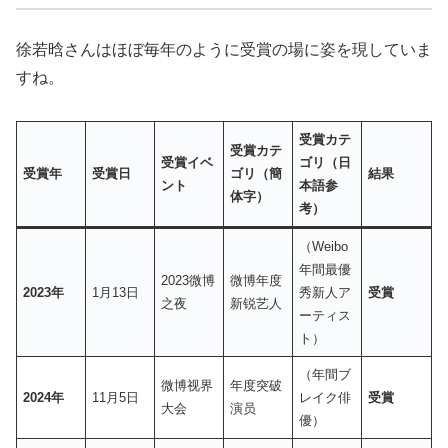
徐若晗さんはほぼ毎年のように受賞の場に姿を現していま
すね。
受賞カテ
受賞カテ
受賞イベ
ゴリ（日
受賞年
受賞日
ゴリ（簡
結果
ント
本語参
体字）
考）
（Weibo
年間最優
2023微博
微博年度
2023年
1月13日
秀新人ア
受賞
之夜
新锐艺人
ーティス
ト）
（年間ブ
微博视界
年度突破
2024年
11月5日
レイク俳
受賞
大会
演员
優）