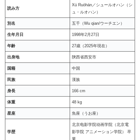
Xú Ruòhán／シュールオハン（シ
読み方
ュ・ルオハン）
別名
五千（Wu qian/ウーチエン）
生年月日
1998年2月27日
年齢
27歳（2025年現在）
出身地
陝西省西安市
国籍
中国
民族
漢族
身長
166 cm
体重
48 kg
星座
魚座（うお座）
北京电影学院动画学院（北京電
学歴
影学院 アニメーション学院） 卒
業