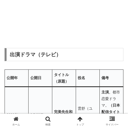
出演ドラマ（テレビ）
タイトル
公開年
公開日
役名
備考
（原題）
主演
。都市
恋愛ドラ
マ。
（日本
雲舒（ユ
完美先生和
配信タイト
2020年
9月28日
ン・シュ
差不多小姐
ル：ゼロ婚
ー）
〜恋はプロ
ホーム
検索
トップ
サイドバー