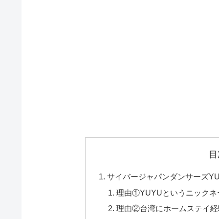
目
サイバージャパンダンサーズY
理由①YUYUというニック
理由②台湾にホームステイ経