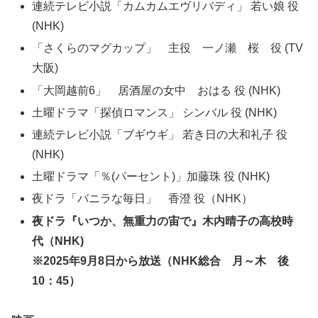
連続テレビ小説「カムカムエヴリバディ」 若い娘 役
(NHK)
「さくらのマグカップ」 主役 一ノ瀬 桜 役 (TV
大阪)
「大岡越前6」 居酒屋の女中 おはる 役 (NHK)
土曜ドラマ「探偵ロマンス」 シンバル 役 (NHK)
連続テレビ小説「ブギウギ」 若き日の大和礼子 役
(NHK)
土曜ドラマ「％(パーセント)」加藤珠 役 (NHK)
夜ドラ「バニラな毎日」 香澄 役（NHK）
夜ドラ『いつか、無重力の宙で』木内晴子の高校時
代（NHK)
※2025年9月8日から放送（NHK総合 月～木 後
10：45）