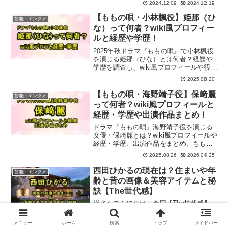
2024.12.09
2024.12.19
です。松坂桃李さんが主演で私立高校教
師役。日曜劇場初の主演とのことで待ち
【ももの唄・小林楓役】姫那（ひ
芸能・エンタメ
に待った人...
な）って何者？wiki風プロフィー
ルと経歴や学歴！
2025年秋ドラマ『ももの唄』で小林楓役
を演じる姫那（ひな）とは何者？経歴や
学歴を調査し、wiki風プロフィールや役ど
ころを詳しく紹介します。
2025.08.20
【ももの唄・海野靖子役】保﨑麗
芸能・エンタメ
って何者？wiki風プロフィールと
経歴・学歴や出演作品まとめ！
ドラマ『ももの唄』海野靖子役を演じる
女優・保崎麗とは？wiki風プロフィールや
経歴・学歴、出演作品をまとめ、ももの
唄での役どころも紹介します。
2025.08.26
2026.04.25
西田ひかるの現在は？住まいや年
芸能・エンタメ
齢と昔の画像＆美容アイテムと秘
訣【The世代感】
皆さんこんにちは。今回【The世代感】
（テレビ朝日系）に西田ひかるさんが登
場です。それも「昭和チーム」として参
メニュー
ホーム
検索
トップ
サイドバー
戦です。西田ひかるさんといえば、まさ