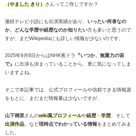
（やました きり）
さんってご存じですか？
連続テレビ小説にも出演実績があり、
いったい何者なの
か、どんな学歴や経歴なのか知りたい
方も多いと思うので
すが、まだWikipediaにも詳しい情報が少ないのです。
2025年9月8日からはNHK夜ドラ
『いつか、無重力の宙
で』
に出演も決まっていることから、更に気になってしま
いますよね。
そこで本記事では、公式プロフィールや信頼できる情報源
をもとに、まだまだ情報量は少ないですが、
山下桐里
さんの
wiki風プロフィール
や
経歴
・
学歴
、そして
出演作品
、など
現時点でわかっている情報
をまとめてみま
した。