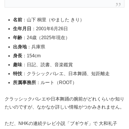
名前
：山下 桐里（やました きり）
生年月日
：2001年6月26日
年齢
：24歳（2025年現在）
出身地
：兵庫県
身長
：154cm
趣味
：日記、読書、音楽鑑賞
特技
：クラシックバレエ、日本舞踊、短距離走
所属事務所
：ルート（ROOT）
クラッシックバレエや日本舞踊の腕前がどれくらいか知り
たいのですが、なかなか詳しい情報がつかみきれません。
ただ、NHKの連続テレビ小説「ブギウギ」で 大和礼子