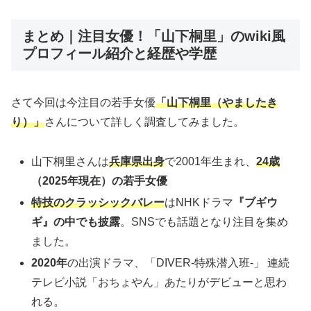
まとめ｜注目女優！「山下桐里」のwiki風
プロフィール紹介と経歴や学歴
さて今回は今注目の若手女優
「山下桐里（やましたき
り）」
さんについて詳しく調査してみました。
山下桐里さんは
兵庫県出身
で2001年生まれ、
24歳
（2025年現在）の若手女優
特技のクラッシックバレー
はNHKドラマ
『ブギウ
ギ』の中でも披露
。SNSでも話題となり注目を集め
ました。
2020年
の出演ドラマ、「DIVER-特殊潜入班-」 連続
テレビ小説「おちょやん」あたりがデビューと思わ
れる。