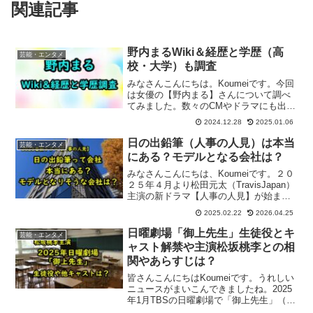
関連記事
野内まるWiki＆経歴と学歴（高
芸能・エンタメ
校・大学）も調査
みなさんこんにちは。Koumeiです。今回
は女優の【野内まる】さんについて調べ
てみました。数々のCMやドラマにも出演
され、2025年1月からは松坂桃李主演「御
2024.12.28
2025.01.06
上先生」で戸隠栞（とがくし しおり）
役にも抜擢されています。顔は見たこと
日の出鉛筆（人事の人見）は本当
芸能・エンタメ
あるけどそ...
にある？モデルとなる会社は？
みなさんこんにちは、Koumeiです。２０
２５年４月より松田元太（TravisJapan）
主演の新ドラマ【人事の人見】が始まり
ます。お仕事系ドラマとしてはめずらし
2025.02.22
2026.04.25
く人事部のお話。実はわたし以前の会社
で一時期人事部もやっていたことがあっ
日曜劇場「御上先生」生徒役とキ
芸能・エンタメ
て今回...
ャスト解禁や主演松坂桃李との相
関やあらすじは？
皆さんこんにちはKoumeiです。うれしい
ニュースがまいこんできましたね。2025
年1月TBSの日曜劇場で「御上先生」（み
かみせんせい）というドラマがスタート