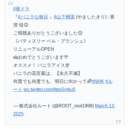
#夜ドラ
『
#バニラな毎日
』
#山下桐里
(やましたきり) : 香
澄 役😊
ご視聴ありがとうございました😊
《パティスリー ベル・ブランシュ》
リニューアルOPEN
🍰おめでとうございます🎊
オススメ！ バニラアイス🍨
バニラの花言葉は、【永久不滅】
何度でも何度でも、明日に向かって🌈
#NHK
#ル
ート
pic.twitter.com/ltpoSyrku5
— 株式会社ルート (@ROOT_root1998)
March 13,
2025