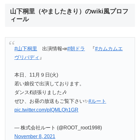
山下桐里（やましたきり）のwiki風プロフ
ィール
#山下桐里
出演情報📣
#朝ドラ
『
#カムカムエ
ヴリバディ
』
本日、11月９日(火)
若い娘役で出演しております。
ダンス💃頑張りました🎶
ぜひ、お昼の放送もご覧下さい✨
#ルート
pic.twitter.com/pIQMLQh1GR
— 株式会社ルート (@ROOT_root1998)
November 8, 2021