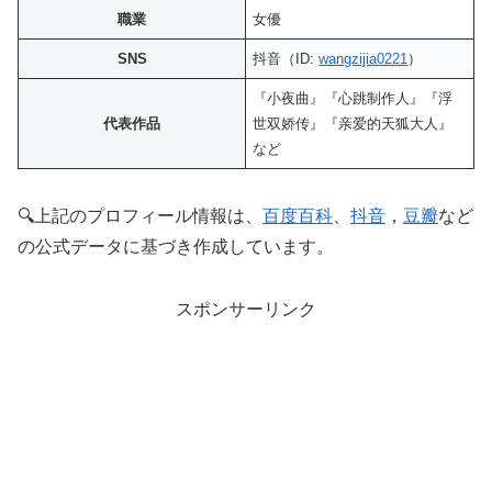
職業
女優
SNS
抖音（ID:
wangzijia0221
）
『小夜曲』『心跳制作人』『浮
代表作品
世双娇传』『亲爱的天狐大人』
など
🔍上記のプロフィール情報は、
百度百科
、
抖音
，
豆瓣
など
の公式データに基づき作成しています。
スポンサーリンク