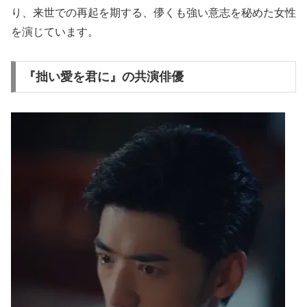
り、来世での再起を期する、儚くも強い意志を秘めた女性
を演じています。
『拙い愛を君に』の共演俳優