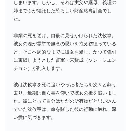
しまいます。しかし、それは実父や継母、義理の
姉までもが結託した恐ろしい財産略奪計画でし
た。
非業の死を遂げ、自殺に見せかけられた沈攸寧。
彼女の魂が霊堂で無念の思いを抱え彷徨っている
と、そこへ病的なまでに彼女を愛し、かつて強引
に束縛しようとした督軍・宋賢成（ソン・シエン
チョン）が乱入します。
彼は沈攸寧を死に追いやった者たちを次々と葬り
去り、最期は自ら毒を仰いで彼女の後を追いまし
た。彼にとって自分はただの所有物だと思い込ん
でいた沈攸寧は、命を賭した彼の行動に触れ、深
い愛に気づきます。