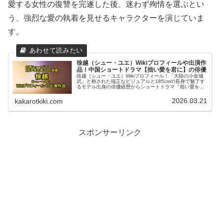
愛する女性の復讐を完遂した後、迷わず殉情を選ぶとい
う、強烈な愛の執着を見せるキャラクターを演じていま
す。
徐越（シュー・ユエ）Wikiプロフィールや出演作
品！中国ショートドラマ【拙い愛を君に】の俳優
徐越（シュー・ユエ）Wikiプロフィール！「大陸の小金城
武」と称された端正なビジュアルと185cmの長身で魅了す
るモデル出身の俳優経歴からショートドラマ『拙い愛を君
に（拙慕）』を含めた出演作品まで中国現地情報からまと
めてお届けします。
2026.03.21
kakarotkiki.com
スポンサーリンク