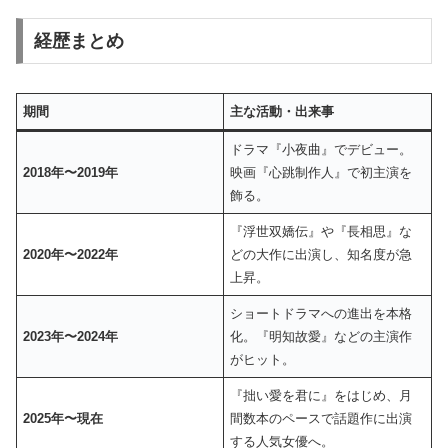
経歴まとめ
期間
主な活動・出来事
ドラマ『小夜曲』でデビュー。
2018年〜2019年
映画『心跳制作人』で初主演を
飾る。
『浮世双嬌伝』や『長相思』な
2020年〜2022年
どの大作に出演し、知名度が急
上昇。
ショートドラマへの進出を本格
2023年〜2024年
化。『明知故愛』などの主演作
がヒット。
『拙い愛を君に』をはじめ、月
2025年〜現在
間数本のペースで話題作に出演
する人気女優へ。