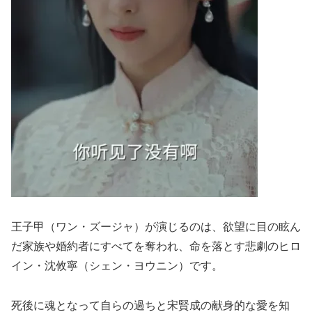
王子甲（ワン・ズージャ）が演じるのは、欲望に目の眩ん
だ家族や婚約者にすべてを奪われ、命を落とす悲劇のヒロ
イン・沈攸寧（シェン・ヨウニン）です。
死後に魂となって自らの過ちと宋賢成の献身的な愛を知