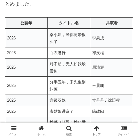
とめました。
公開年
タイトル名
共演者
桑小姐，等你离婚很
2026
李泉成
久了
2026
白衣潜行
邓灵枢
对不起，无人如我般
2026
周沛宸
爱你
分手五年，宋先生别
2025
王晨鹏
纠缠
2025
宫锁双姝
常丹丹 / 沈照程
2025
表姑娘进京了
陈政阳
拙慕（邦題：拙い愛
2025
徐越
を君に）
メニュー
ホーム
検索
トップ
サイドバー