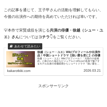
この記事を通じて、王子甲さんの活動を理解してもらい、
今後の出演作への期待を高めていただければ幸いです。
💡本作で宋賢成役を演じる
共演の俳優・徐越（シュー・ユ
エ）さん
については
コチラ
👇をご覧ください。
徐越（シュー・ユエ）Wikiプロフィールや出演作
品！中国ショートドラマ【拙い愛を君に】の俳優
徐越（シュー・ユエ）Wikiプロフィール！「大陸の小金城
武」と称された端正なビジュアルと185cmの長身で魅了す
るモデル出身の俳優経歴からショートドラマ『拙い愛を君
に（拙慕）』を含めた出演作品まで中国現地情報からまと
めてお届けします。
2026.03.21
kakarotkiki.com
スポンサーリンク