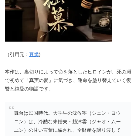
（引用元：
豆瓣
)
本作は、裏切りによって命を落としたヒロインが、死の淵
で初めて「真実の愛」に気づき、運命を塗り替えていく復
讐と純愛の物語です。
舞台は民国時代。大学生の沈攸寧（シェン・ヨウ
ニン）は、冷酷な未婚夫・趙沐雲（ジャオ・ムー
ユン）の甘い言葉に騙され、全財産を譲り渡して