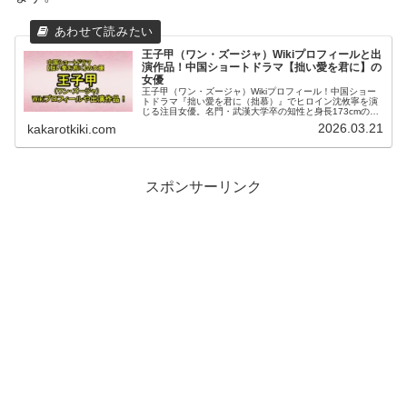
王子甲（ワン・ズージャ）Wikiプロフィールと出
演作品！中国ショートドラマ【拙い愛を君に】の
女優
王子甲（ワン・ズージャ）Wikiプロフィール！中国ショー
トドラマ『拙い愛を君に（拙慕）』でヒロイン沈攸寧を演
じる注目女優。名門・武漢大学卒の知性と身長173cmの美
貌を活かし『長相思』や『雲襄伝』などの大作にも出演の
2026.03.21
kakarotkiki.com
経歴や代表的な出演作品から共演者情報まで中国現地情報
を集めてお届けします。
スポンサーリンク