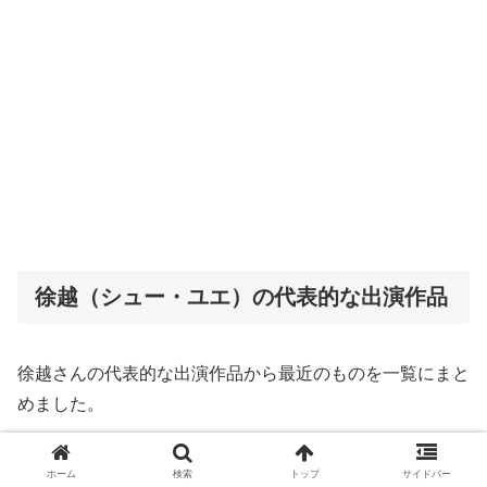
徐越（シュー・ユエ）の代表的な出演作品
徐越さんの代表的な出演作品から最近のものを一覧にまと
めました。
💡最新のものには未公開（公開予定）のものも含まれま
ホーム
検索
トップ
サイドバー