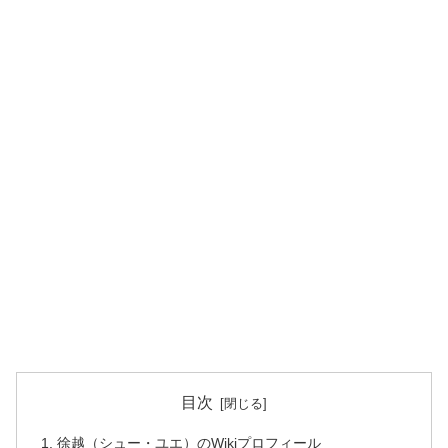
目次
徐越（シュー・ユエ）のWikiプロフィール