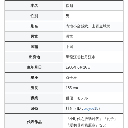
本名
徐越
性別
男
別名
内地小金城武、山寨金城武
民族
漢族
国籍
中国
出身地
黒龍江省牡丹江市
生年月日
1985年6月16日
星座
双子座
身長
185 cm
職業
俳優、モデル
SNS
抖音（ID：
xuyue15
）
『小时代之折纸时代』『孔子』
代表作品
『爱啊哎呀我愿意』など