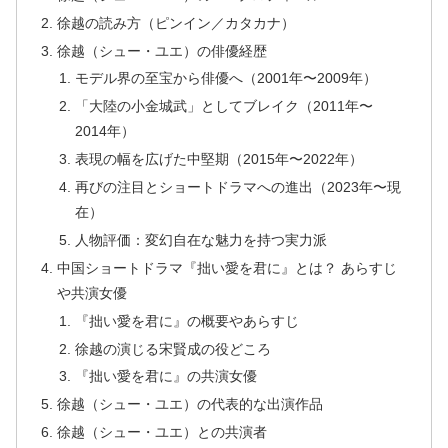
徐越の読み方（ピンイン／カタカナ）
徐越（シュー・ユエ）の俳優経歴
モデル界の至宝から俳優へ（2001年〜2009年）
「大陸の小金城武」としてブレイク（2011年〜
2014年）
表現の幅を広げた中堅期（2015年〜2022年）
再びの注目とショートドラマへの進出（2023年〜現
在）
人物評価：変幻自在な魅力を持つ実力派
中国ショートドラマ『拙い愛を君に』とは？ あらすじ
や共演女優
『拙い愛を君に』の概要やあらすじ
徐越の演じる宋賢成の役どころ
『拙い愛を君に』の共演女優
徐越（シュー・ユエ）の代表的な出演作品
徐越（シュー・ユエ）との共演者