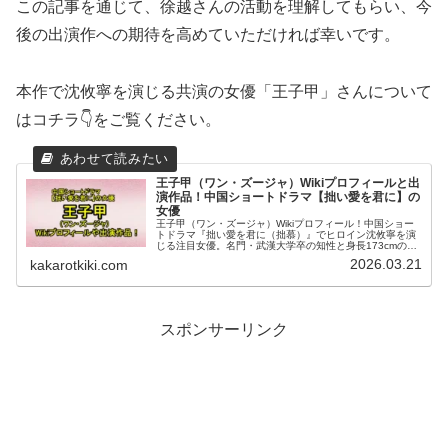
この記事を通じて、徐越さんの活動を理解してもらい、今
後の出演作への期待を高めていただければ幸いです。
本作で沈攸寧を演じる共演の女優「王子甲」さんについて
はコチラ👇をご覧ください。
王子甲（ワン・ズージャ）Wikiプロフィールと出
演作品！中国ショートドラマ【拙い愛を君に】の
女優
王子甲（ワン・ズージャ）Wikiプロフィール！中国ショー
トドラマ『拙い愛を君に（拙慕）』でヒロイン沈攸寧を演
じる注目女優。名門・武漢大学卒の知性と身長173cmの美
貌を活かし『長相思』や『雲襄伝』などの大作にも出演の
2026.03.21
kakarotkiki.com
経歴や代表的な出演作品から共演者情報まで中国現地情報
を集めてお届けします。
スポンサーリンク