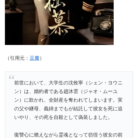
（引用元：
豆瓣
）
前世において、大学生の沈攸寧（シェン・ヨウニ
ン）は、婚約者である趙沐雲（ジャオ・ムーユ
ン）に欺かれ、全財産を奪われてしまいます。実
の父や継母、義姉までもが結託して彼女を死に追
いやり、その死を自殺として偽装しました。
復讐心に燃えながら霊魂となって彷徨う彼女の前