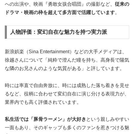
への出演や、映画『勇敢女孩合唱団』の撮影など、
従来の
ドラマ・映画の枠を超えて多方面で活躍しています
。
人物評価：変幻自在な魅力を持つ実力派
新浪娯楽（Sina Entertainment）などの大手メディアは、
徐越さんについて「純粋で澄んだ瞳を持ち、高身長で陽気
な隣のお兄さんのような気質がある」と評しています。
時には率直で自由奔放に、時には成熟した落ち着きを見せ
るなど、役柄に合わせて変幻自在に演じ分ける表現力が、
業界内でも高く評価されています。
私生活では「豚骨ラーメン」が大好き
という親しみやすい
一面もあり、そのギャップも多くのファンを惹きつける魅