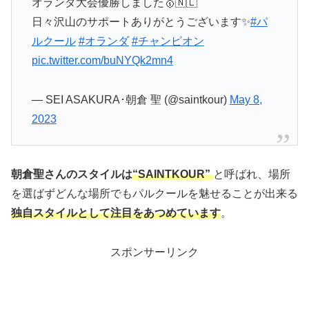
オランダ大会優勝しました🥇🇳🇱
日々沢山のサポートありがとうございます✨
#パ
ルクール
#オランダ
#チャンピオン
pic.twitter.com/buNYQk2mn4
— SEI ASAKURA･朝倉 聖 (@saintkour)
May 8,
2023
朝倉聖さんのスタイルは
“SAINTKOUR”
と呼ばれ、場所
を選ばずどんな場所でもパルクールを魅せることが出来る
独自スタイルとして注目をあつめています
。
スポンサーリンク