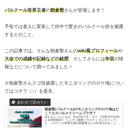
パルクール世界王者
の
朝倉聖
さんが登場します！
予告では老人に変装して街中で驚きのパルクール技を披露
するとのこと。
この記事では、そんな朝倉聖さんの
wiki風プロフィール
や
大会での成績や記録などの経歴
、そしてさらには
年収
の情
報などについて調べてみました！
※朝倉聖さんスゴ技披露したモニタリングのロケ地につい
てはコチラ（↓）を是非。
朝倉聖(パルクール)のモニタリングのロケ地はど
こ？エスパルスドリームプラザ？
みなさんこんにちは、Koumeiです。さて、今回5月1日(木)
よる8時放送の『ニンゲン観察バラエティ モニタリング』
に、パルクール世界王者の朝倉聖さんが出演されることは
ご存じの方も多いのではないでしょうか。前回の記事で