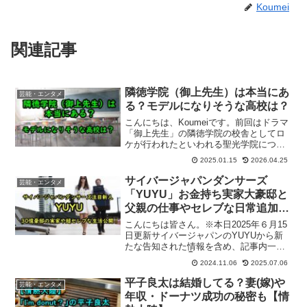
Koumei
関連記事
隣徳学院（御上先生）は本当にあ
芸能・エンタメ
る？モデルになりそうな高校は？
こんにちは、Koumeiです。前回はドラマ
「御上先生」の隣徳学院の校舎としてロ
ケが行われたといわれる聖光学院につい
ての記事を書きました。今回は、そもそ
2025.01.15
2026.04.25
も「隣徳学院」というのは本当にある？
という単純な疑問が浮かび調べてみまし
サイバージャパンダンサーズ
芸能・エンタメ
た。別の場所でロケ...
「YUYU」お金持ち実家大豪邸と
父親の仕事やセレブな日常追加公
開！
こんにちは皆さん。※本日2025年６月15
日更新サイバージャパンのYUYUから新
たな告知された情報を含め、記事内一部
更新しました（👇）。オリジナル記事内
2024.11.06
2025.07.06
容も残しておりますので共々お楽しみく
ださい！ーーーーーーーーーーーーーー
平子良太は結婚してる？妻(嫁)や
芸能・エンタメ
ーーーーーーーー...
年収・ドーナツ成功の秘密も【情